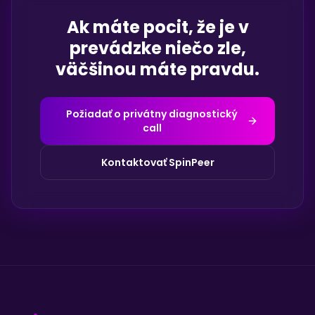
Ak máte pocit, že je v
prevádzke niečo zle,
väčšinou máte pravdu.
Požiadať o privátny diagnostický
call
Kontaktovať SpinPeer