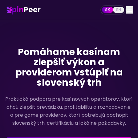
pin
Peer
SK
EN
Pomáhame kasínam
zlepšiť výkon a
providerom vstúpiť na
slovenský trh
Praktická podpora pre kasínových operátorov, ktorí
chcú zlepšiť prevádzku, profitabilitu a rozhodovanie,
a pre game providerov, ktorí potrebujú pochopiť
slovenský trh, certifikáciu a lokálne požiadavky.